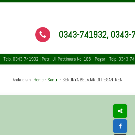
0343-741932, 0343-
 0343-741932 | Putri: Jl. Pattimura No. 185 - Pogar - Telp. 0343-742891 
Anda disini :
Home
-
Santri
-
SERUNYA BELAJAR DI PESANTREN
N