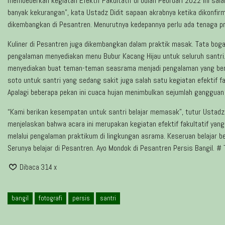
membeberkan kegiatan Efektif Fakultatif di bulan Pebruari 2022 ini sa
banyak kekurangan”, kata Ustadz Didit sapaan akrabnya ketika dikonfir
dikembangkan di Pesantren. Menurutnya kedepannya perlu ada tenaga p
Kuliner di Pesantren juga dikembangkan dalam praktik masak. Tata boga
pengalaman menyediakan menu Bubur Kacang Hijau untuk seluruh santri. 
menyediakan buat teman-teman seasrama menjadi pengalaman yang ber
soto untuk santri yang sedang sakit juga salah satu kegiatan efektif f
Apalagi beberapa pekan ini cuaca hujan menimbulkan sejumlah gangguan
“Kami berikan kesempatan untuk santri belajar memasak”, tutur Ustadza
menjelaskan bahwa acara ini merupakan kegiatan efektif fakultatif yang
melalui pengalaman praktikum di lingkungan asrama. Keseruan belajar b
Serunya belajar di Pesantren. Ayo Mondok di Pesantren Persis Bangil. #
Dibaca 314 x
bangil
fotografi
persis
santri