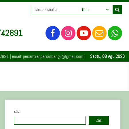
742891
| email: pesantrenpersisbangil@gmail.com | Bangil | Pasuruan | 67153 | Ja
Sabtu, 08 Agu 2026
Cari
Cari