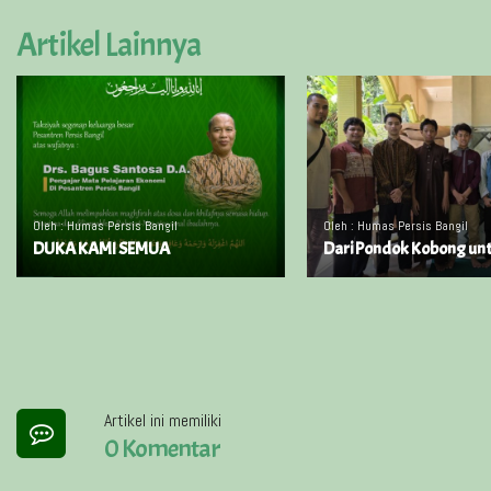
Artikel Lainnya
Oleh : Humas Persis Bangil
Oleh : Humas Persis Bangil
DUKA KAMI SEMUA
Dari Pondok Kobong un
Artikel ini memiliki
0 Komentar