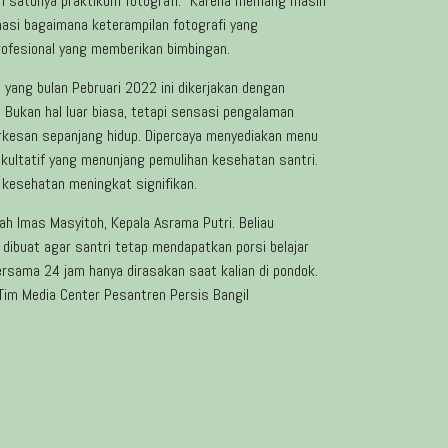
lah satunya praktikum fotografi. “Karena memang masih
masi bagaimana keterampilan fotografi yang
rofesional yang memberikan bimbingan.
 yang bulan Pebruari 2022 ini dikerjakan dengan
Bukan hal luar biasa, tetapi sensasi pengalaman
kesan sepanjang hidup. Dipercaya menyediakan menu
akultatif yang menunjang pemulihan kesehatan santri.
 kesehatan meningkat signifikan.
h Imas Masyitoh, Kepala Asrama Putri. Beliau
 dibuat agar santri tetap mendapatkan porsi belajar
ersama 24 jam hanya dirasakan saat kalian di pondok.
 Tim Media Center Pesantren Persis Bangil