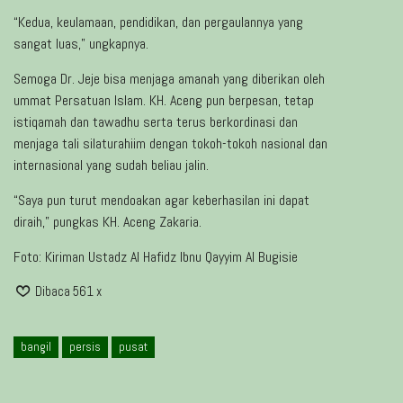
“Kedua, keulamaan, pendidikan, dan pergaulannya yang
sangat luas,” ungkapnya.
Semoga Dr. Jeje bisa menjaga amanah yang diberikan oleh
ummat Persatuan Islam. KH. Aceng pun berpesan, tetap
istiqamah dan tawadhu serta terus berkordinasi dan
menjaga tali silaturahiim dengan tokoh-tokoh nasional dan
internasional yang sudah beliau jalin.
“Saya pun turut mendoakan agar keberhasilan ini dapat
diraih,” pungkas KH. Aceng Zakaria.
Foto: Kiriman Ustadz Al Hafidz Ibnu Qayyim Al Bugisie
Dibaca 561 x
bangil
persis
pusat