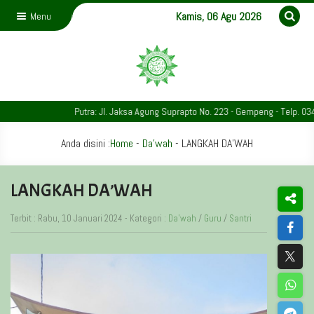
Kamis, 06 Agu 2026
Menu
Putra: Jl. Jaksa Agung Suprapto No. 223 - Gempeng - Telp. 0343-74
Anda disini :
Home
-
Da'wah
-
LANGKAH DA’WAH
LANGKAH DA’WAH
Terbit : Rabu, 10 Januari 2024 - Kategori :
Da'wah
/
Guru
/
Santri