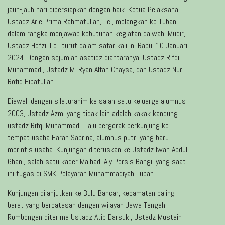
jauh-jauh hari dipersiapkan dengan baik. Ketua Pelaksana,
Ustadz Arie Prima Rahmatullah, Lc., melangkah ke Tuban
dalam rangka menjawab kebutuhan kegiatan da’wah. Mudir,
Ustadz Hefzi, Lc., turut dalam safar kali ini Rabu, 10 Januari
2024. Dengan sejumlah asatidz diantaranya: Ustadz Rifqi
Muhammadi, Ustadz M. Ryan Alfan Chaysa, dan Ustadz Nur
Rofid Hibatullah.
Diawali dengan silaturahim ke salah satu keluarga alumnus
2003, Ustadz Azmi yang tidak lain adalah kakak kandung
ustadz Rifqi Muhammadi. Lalu bergerak berkunjung ke
tempat usaha Farah Sabrina, alumnus putri yang baru
merintis usaha. Kunjungan diteruskan ke Ustadz Iwan Abdul
Ghani, salah satu kader Ma’had ‘Aly Persis Bangil yang saat
ini tugas di SMK Pelayaran Muhammadiyah Tuban.
Kunjungan dilanjutkan ke Bulu Bancar, kecamatan paling
barat yang berbatasan dengan wilayah Jawa Tengah.
Rombongan diterima Ustadz Atip Darsuki, Ustadz Mustain