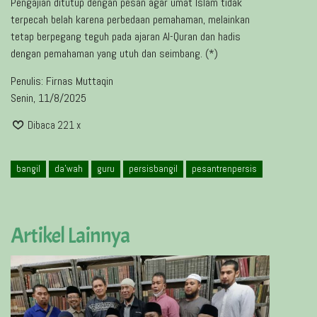
Pengajian ditutup dengan pesan agar umat Islam tidak
terpecah belah karena perbedaan pemahaman, melainkan
tetap berpegang teguh pada ajaran Al-Quran dan hadis
dengan pemahaman yang utuh dan seimbang. (*)
Penulis: Firnas Muttaqin
Senin, 11/8/2025
Dibaca 221 x
bangil
da'wah
guru
persisbangil
pesantrenpersis
Artikel Lainnya