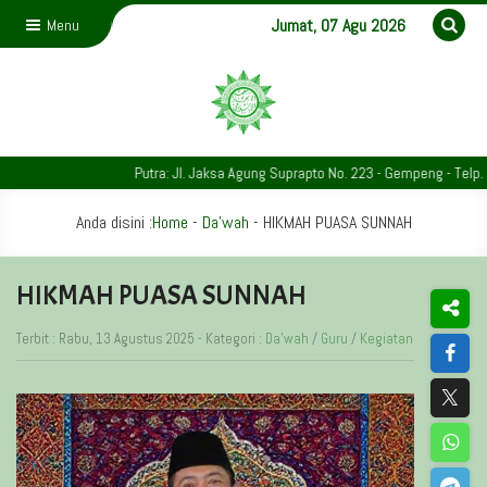
Jumat, 07 Agu 2026
Menu
Putra: Jl. Jaksa Agung Suprapto No. 223 - Gempeng - Telp. 034
Anda disini :
Home
-
Da'wah
-
HIKMAH PUASA SUNNAH
HIKMAH PUASA SUNNAH
Terbit : Rabu, 13 Agustus 2025 - Kategori :
Da'wah
/
Guru
/
Kegiatan