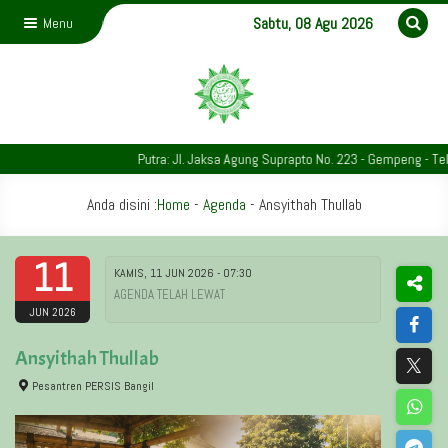
Sabtu, 08 Agu 2026
Menu
Putra: Jl. Jaksa Agung Suprapto No. 223 - Gempeng - Telp.
Anda disini :
Home
-
Agenda
-
Ansyithah Thullab
11
KAMIS, 11 JUN 2026 - 07:30
AGENDA TELAH LEWAT
JUN 2026
Ansyithah Thullab
Pesantren PERSIS Bangil