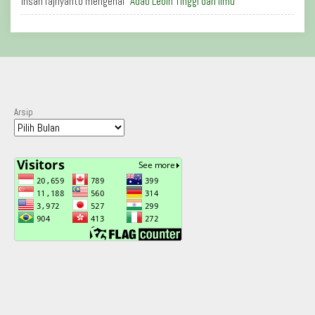
Ihsan fajriyanto
mengenai
“Adab Lebih Tinggi dari Ilmu”
Arsip