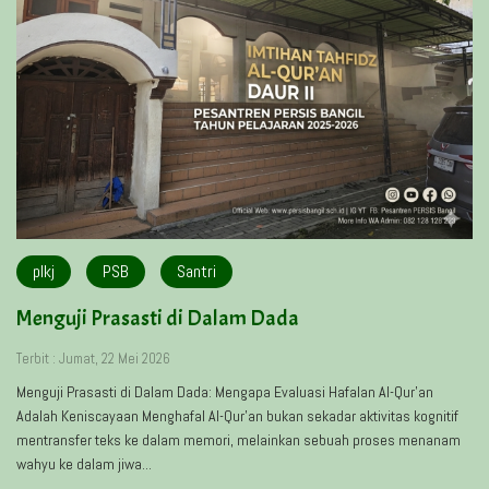
plkj
PSB
Santri
Menguji Prasasti di Dalam Dada
Terbit : Jumat, 22 Mei 2026
Menguji Prasasti di Dalam Dada: Mengapa Evaluasi Hafalan Al-Qur’an
Adalah Keniscayaan Menghafal Al-Qur’an bukan sekadar aktivitas kognitif
mentransfer teks ke dalam memori, melainkan sebuah proses menanam
wahyu ke dalam jiwa...