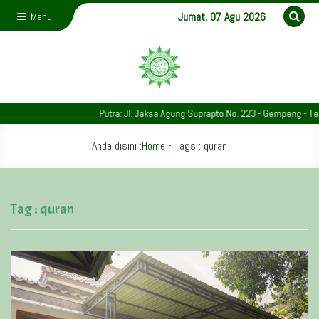
Jumat, 07 Agu 2026
Menu
Putra: Jl. Jaksa Agung Suprapto No. 223 - Gempeng - Telp
Anda disini :
Home
- Tags :
quran
Tag : quran