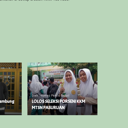
Oleh : Humas Persis Bangil
yambung
LOLOS SELEKSI PORSENI KKM
MTSN PASURUAN