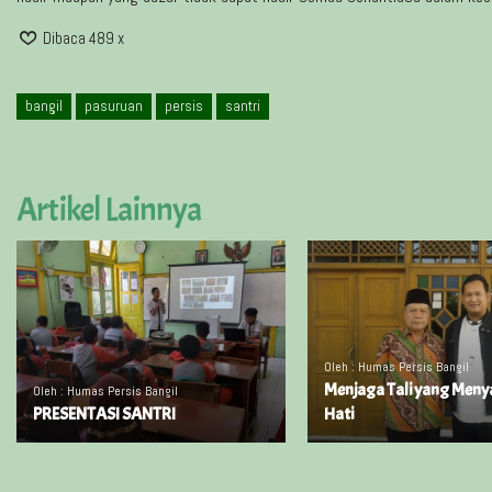
Dibaca 489 x
bangil
pasuruan
persis
santri
Artikel Lainnya
Oleh : Humas Persis Bangil
Menjaga Tali yang Men
Oleh : Humas Persis Bangil
PRESENTASI SANTRI
Hati