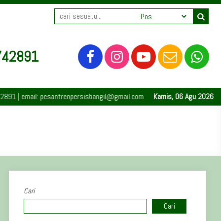
742891
| email: pesantrenpersisbangil@gmail.com | Bangil | Pasuruan | 67153 | Ja
Kamis, 06 Agu 2026
Cari
Cari