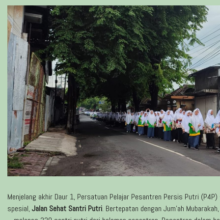
Menjelang akhir Daur 1, Persatuan Pelajar Pesantren Persis Putri (P4P)
spesial,
Jalan Sehat Santri Putri
. Bertepatan dengan Jum’ah Mubarakah,