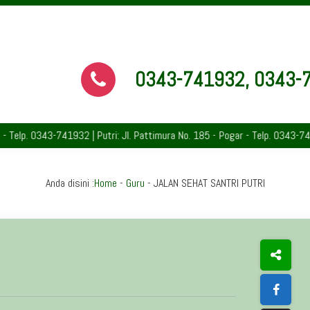
0343-741932, 0343-
. 0343-741932 | Putri: Jl. Pattimura No. 185 - Pogar - Telp. 0343-742891 
Anda disini :
Home
-
Guru
-
JALAN SEHAT SANTRI PUTRI