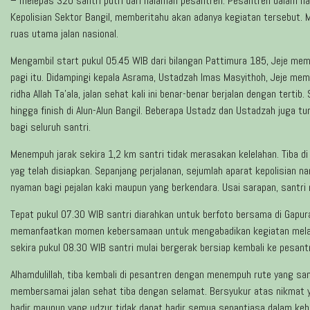
– melepas 320 santri putri dari halaman pesantren. Pesantren dalam h
Kepolisian Sektor Bangil, memberitahu akan adanya kegiatan tersebut. M
ruas utama jalan nasional.
Mengambil start pukul 05.45 WIB dari bilangan Pattimura 185, Jeje me
pagi itu. Didampingi kepala Asrama, Ustadzah Imas Masyithoh, Jeje mem
ridha Allah Ta’ala, jalan sehat kali ini benar-benar berjalan dengan ter
hingga finish di Alun-Alun Bangil. Beberapa Ustadz dan Ustadzah juga t
bagi seluruh santri.
Menempuh jarak sekira 1,2 km santri tidak merasakan kelelahan. Tiba d
yag telah disiapkan. Sepanjang perjalanan, sejumlah aparat kepolisian n
nyaman bagi pejalan kaki maupun yang berkendara. Usai sarapan, santri 
Tepat pukul 07.30 WIB santri diarahkan untuk berfoto bersama di Gapur
memanfaatkan momen kebersamaan untuk mengabadikan kegiatan melalui 
sekira pukul 08.30 WIB santri mulai bergerak bersiap kembali ke pesant
Alhamdulillah, tiba kembali di pesantren dengan menempuh rute yang sa
membersamai jalan sehat tiba dengan selamat. Bersyukur atas nikmat ya
hadir maupun yang udzur tidak dapat hadir semua senantiasa dalam kebe