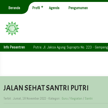
Beranda
Profil
Agenda
Pengumuman
Info Pesantren
Putra: Jl. Jaksa Agung Suprapto No. 223 - Gempeng - Telp
JALAN SEHAT SANTRI PUTRI
Terbit : Jumat, 18 November 2022 - Kategori :
Guru
/
Kegiatan
/
Santri