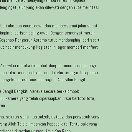
al ini membantu melayangkan surat resmi kepada
engingat jalur yang akan dilewati dengan rute melintasi
mberi aba-aba count down dan membersamai jalan sehat
impin di barisan paling awal. Dengan semangat meraih
tib. Segenap Pengasuh Asrama turut mendampingi dari start
urut hadir mendukung kegiatan ini agar memberi manfaat
i Alun-Alun mereka disambut dengan menu sarapan pagi
ampak ikut mengarahkan arus lalu-lintas agar tetap bisa
mengeksplorasi suasana pagi di Alun-Alun Bangil.
a Bangil Bangkit. Mereka secara berkelompok
kamera yang telah dipersiapkan. Usai berfoto-foto,
ren.
ma, seluruh santri, ustadzah, ustadz, dan pengasuh yang
ng Allah Ta’ala limpahkan kepada kita. Tentu baik yang
rkahan di setiap urusan. Amin Yaa Rabb.