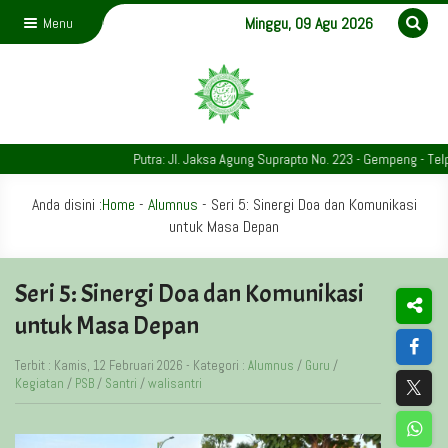
Minggu, 09 Agu 2026
Menu
Putra: Jl. Jaksa Agung Suprapto No. 223 - Gempeng - Telp. 03
Anda disini :
Home
-
Alumnus
-
Seri 5: Sinergi Doa dan Komunikasi
untuk Masa Depan
Seri 5: Sinergi Doa dan Komunikasi
untuk Masa Depan
Terbit : Kamis, 12 Februari 2026 - Kategori :
Alumnus
/
Guru
/
Kegiatan
/
PSB
/
Santri
/
walisantri