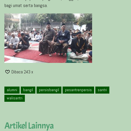
bagi umat serta bangsa.
Dibaca 243 x
alumni
bangil
persisbangil
pesantrenpersis
santri
walisantri
Artikel Lainnya