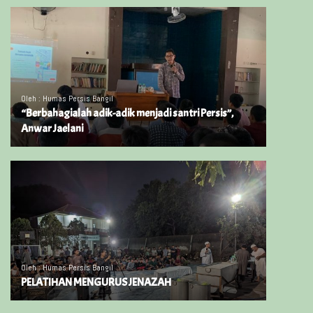
Oleh : Humas Persis Bangil
“Berbahagialah adik-adik menjadi santri Persis”,
Anwar Jaelani
Oleh : Humas Persis Bangil
PELATIHAN MENGURUS JENAZAH