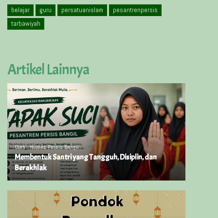
belajar
guru
persatuanislam
pesantrenpersis
tarbawiyah
Artikel Lainnya
Oleh : Humas Persis Bangil
Membentuk Santri yang Tangguh, Disiplin, dan
Berakhlak