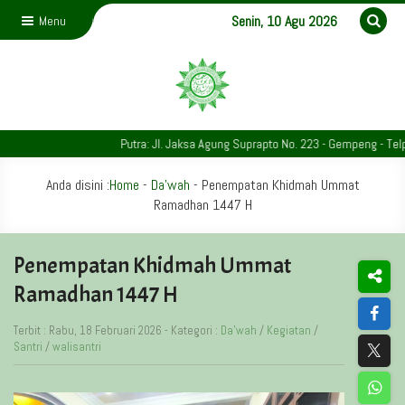
Senin, 10 Agu 2026
Menu
Putra: Jl. Jaksa Agung Suprapto No. 223 - Gempeng - Telp. 03
Anda disini :
Home
-
Da'wah
-
Penempatan Khidmah Ummat
Ramadhan 1447 H
Penempatan Khidmah Ummat
Ramadhan 1447 H
Terbit : Rabu, 18 Februari 2026 - Kategori :
Da'wah
/
Kegiatan
/
Santri
/
walisantri