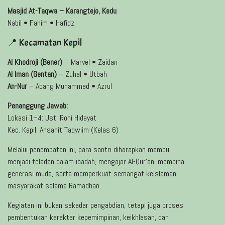
Masjid At-Taqwa – Karangtejo, Kedu
Nabil • Fahim • Hafidz
📍 Kecamatan Kepil
Al Khodroji (Bener)
– Marvel • Zaidan
Al Iman (Gentan)
– Zuhal • Utbah
An-Nur
– Abang Muhammad • Azrul
Penanggung Jawab:
Lokasi 1–4: Ust. Roni Hidayat
Kec. Kepil: Ahsanit Taqwiim (Kelas 6)
Melalui penempatan ini, para santri diharapkan mampu
menjadi teladan dalam ibadah, mengajar Al-Qur’an, membina
generasi muda, serta memperkuat semangat keislaman
masyarakat selama Ramadhan.
Kegiatan ini bukan sekadar pengabdian, tetapi juga proses
pembentukan karakter kepemimpinan, keikhlasan, dan