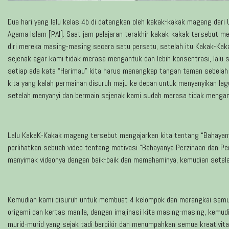
Dua hari yang lalu kelas 4b di datangkan oleh kakak-kakak magang dari 
Agama Islam [PAI]. Saat jam pelajaran terakhir kakak-kakak tersebut me
diri mereka masing-masing secara satu persatu, setelah itu Kakak-Ka
sejenak agar kami tidak merasa mengantuk dan lebih konsentrasi, lalu
setiap ada kata “Harimau” kita harus menangkap tangan teman sebelah k
kita yang kalah permainan disuruh maju ke depan untuk menyanyikan lag
setelah menyanyi dan bermain sejenak kami sudah merasa tidak mengant
Lalu KakaK-Kakak magang tersebut mengajarkan kita tentang “Bahayany
perlihatkan sebuah video tentang motivasi “Bahayanya Perzinaan dan P
menyimak videonya dengan baik-baik dan memahaminya, kemudian setelah
Kemudian kami disuruh untuk membuat 4 kelompok dan merangkai semua 
origami dan kertas manila, dengan imajinasi kita masing-masing, kemudi
murid-murid yang sejak tadi berpikir dan menumpahkan semua kreativit