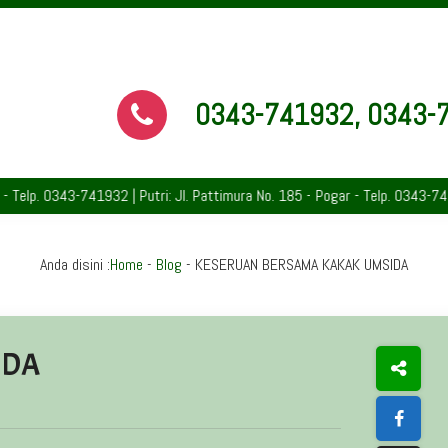
0343-741932, 0343-
 0343-741932 | Putri: Jl. Pattimura No. 185 - Pogar - Telp. 0343-742891 |
Anda disini :
Home
-
Blog
-
KESERUAN BERSAMA KAKAK UMSIDA
IDA