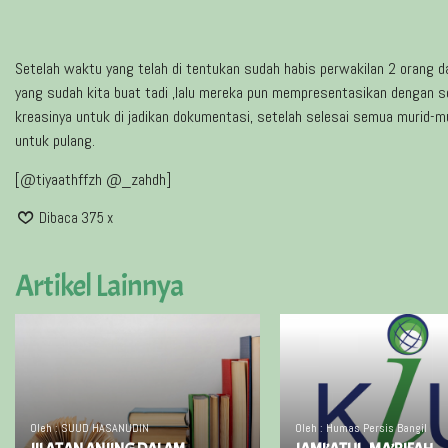
Setelah waktu yang telah di tentukan sudah habis perwakilan 2 orang d
yang sudah kita buat tadi ,lalu mereka pun mempresentasikan dengan s
kreasinya untuk di jadikan dokumentasi, setelah selesai semua murid
untuk pulang.
[@tiyaathffzh @_zahdh]
Dibaca 375 x
Artikel Lainnya
Oleh : SUUD HASANUDIN
Oleh : Humas Persis Bangil