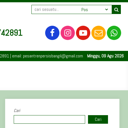
742891
 email: pesantrenpersisbangil@gmail.com | Bangil | Pasuruan | 67153 | Ja
Minggu, 09 Agu 2026
Cari
Cari