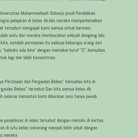
Universitas Muhammadiyah Sidoarjo prodi Pendidikan
ngisi pelajaran di kelas 4b,lalu mereka memperkenalkan
kak tersebut mengajak kami semua untuk bermain
 salah satu dari mereka membacakan sebuah dongeng lalu
ita, setelah permainan itu selesai beberapa orang dari
u “balonku ada lima” dengan memakai huruf “O”, kemudian
uk lagi dan lebih konsentrasi.
a Perzinaan dan Pergaulan Bebas” kemudian kita di
ergaulan Bebas” tersebut.Dan kita semua kelas 4b
 selesai menonton kami diberikan sesi tanya jawab.
penjelasan di video tersebut dengan menulis di kertas
an di situ kelas sekarang menjadi lebih sibuk dengan
as mereka.