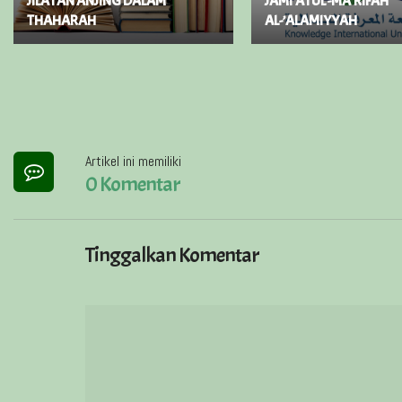
JILATAN ANJING DALAM
JAMI’ATUL -MA’RIFAH
THAHARAH
AL-’ALAMIYYAH
Artikel ini memiliki
0 Komentar
Tinggalkan Komentar