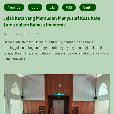
Alumnus
Guru
plkj
PSB
Santri
Jejak Kata yang Memudar: Menyusuri Kosa Kata
Lama dalam Bahasa Indonesia
Terbit : Kamis, 30 Apr 2026
Bahasa adalah makhluk hidup: ia tumbuh, berubah, dan kadang
meninggalkan sebagian “anggota tubuhnya” yang dulu begitu akrab di
telinga. Dalam khazanah bahasa Indonesia, kita menemukan banyak kosa
kata lama yang..