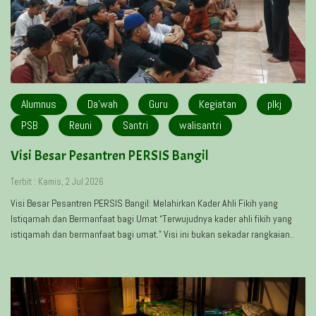
Alumnus
Da'wah
Guru
Kegiatan
plkj
PSB
Reuni
Santri
walisantri
Visi Besar Pesantren PERSIS Bangil
Terbit : Kamis, 2 Jul 2026
Visi Besar Pesantren PERSIS Bangil: Melahirkan Kader Ahli Fikih yang
Istiqamah dan Bermanfaat bagi Umat “Terwujudnya kader ahli fikih yang
istiqamah dan bermanfaat bagi umat.” Visi ini bukan sekadar rangkaian..