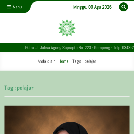
Minggu, 09 Agu 2026
Menu
Putra: Jl. Jaksa Agung Suprapto No. 223 - Gempeng - Telp. 0343-741932 | Putri: 
Anda disini :
Home
- Tags :
pelajar
Tag : pelajar